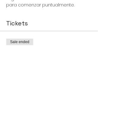
para comenzar puntualmente.
Tickets
Sale ended
Ticket type
Confirmación clase de
Yoga
More info
Price
CHF 0.00